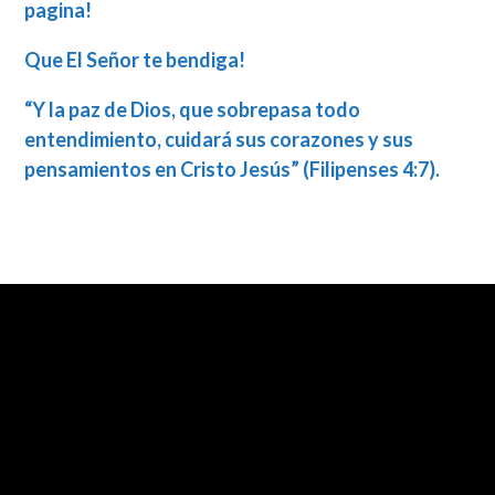
pagina!
Que El Señor te bendiga!
“Y la paz de Dios, que sobrepasa todo
entendimiento, cuidará sus corazones y sus
pensamientos en Cristo Jesús” (Filipenses 4:7).
Contact us via email